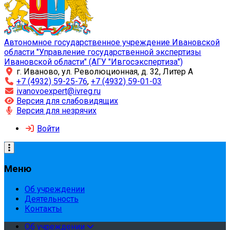
Автономное государственное учреждение Ивановской
области "Управление государственной экспертизы
Ивановской области" (АГУ "Ивгосэкспертиза")
г. Иваново, ул. Революционная, д. 32, Литер А
+7 (4932) 59-25-76
,
+7 (4932) 59-01-03
ivanovoexpert@ivreg.ru
Версия для слабовидящих
Версия для незрячих
Войти
Меню
Об учреждении
Деятельность
Контакты
Об учреждении