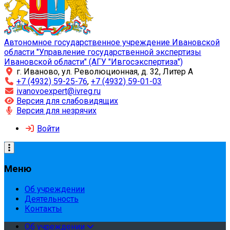
Автономное государственное учреждение Ивановской
области "Управление государственной экспертизы
Ивановской области" (АГУ "Ивгосэкспертиза")
г. Иваново, ул. Революционная, д. 32, Литер А
+7 (4932) 59-25-76
,
+7 (4932) 59-01-03
ivanovoexpert@ivreg.ru
Версия для слабовидящих
Версия для незрячих
Войти
Меню
Об учреждении
Деятельность
Контакты
Об учреждении