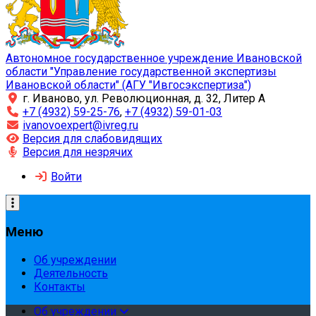
Автономное государственное учреждение Ивановской
области "Управление государственной экспертизы
Ивановской области" (АГУ "Ивгосэкспертиза")
г. Иваново, ул. Революционная, д. 32, Литер А
+7 (4932) 59-25-76
,
+7 (4932) 59-01-03
ivanovoexpert@ivreg.ru
Версия для слабовидящих
Версия для незрячих
Войти
Меню
Об учреждении
Деятельность
Контакты
Об учреждении