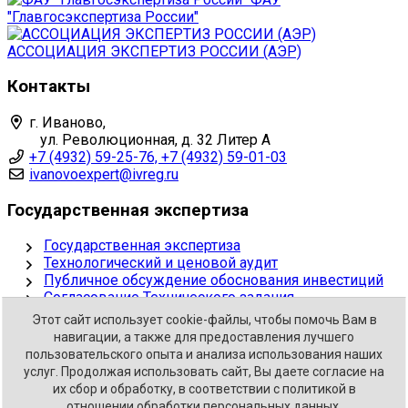
"Главгосэкспертиза России"
АССОЦИАЦИЯ ЭКСПЕРТИЗ РОССИИ (АЭР)
Контакты
г. Иваново,
ул. Революционная, д. 32 Литер А
+7 (4932) 59-25-76, +7 (4932) 59-01-03
ivanovoexpert@ivreg.ru
Государственная экспертиза
Государственная экспертиза
Технологический и ценовой аудит
Публичное обсуждение обоснования инвестиций
Согласование Технического задания
Этот сайт использует cookie-файлы, чтобы помочь Вам в
Негосударственные услуги
навигации, а также для предоставления лучшего
пользовательского опыта и анализа использования наших
Проверка сметной стоимости
услуг. Продолжая использовать сайт, Вы даете согласие на
Экспертная оценка раздела ПД
их сбор и обработку, в соответствии с политикой в
Негосударственная экспертиза
отношении обработки персональных данных.