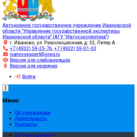
Автономное государственное учреждение Ивановской
области "Управление государственной экспертизы
Ивановской области" (АГУ "Ивгосэкспертиза")
г. Иваново, ул. Революционная, д. 32, Литер А
+7 (4932) 59-25-76
,
+7 (4932) 59-01-03
ivanovoexpert@ivreg.ru
Версия для слабовидящих
Версия для незрячих
Войти
Меню
Об учреждении
Деятельность
Контакты
Об учреждении